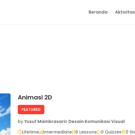
Beranda
Aktivitas
Animasi 2D
FEATURED
by
Yusuf Mambrasar
in
Desain Komunikasi Visual
Lifetime
Intermediate
6 Lessons
0 Quizzes
0 S