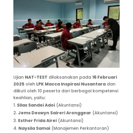
Ujian
NAT-TEST
dilaksanakan pada
16 Februari
2025
oleh
LPK Macca Inspirasi Nusantara
dan
diikuti oleh 10 peserta dari berbagai kompetensi
keahlian, yaitu:
Silas Sandei Adoi
(Akuntansi)
Jems Deswyn Saireri Aronggear
(Akuntansi)
Esther Frida Airei
(Akuntansi)
Naysila Samai
(Manajemen Perkantoran)