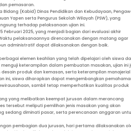
 dan pemasaran.
Kepala Bidang (Kabid) Dinas Pendidikan dan Kebudayaan, Penga
uan Yapen serta Pengurus Sekolah Wilayah (PSW), yang
gsung terhadap pelaksanaan ujian ini.
 Februari 2025, yang menjadi bagian dari evaluasi akhir
ui. Waktu pelaksanaannya direncanakan dengan matang agar
pun administratif dapat dilaksanakan dengan baik.
erbagai elemen keahlian yang telah dipelajari oleh siswa da
in menguji keterampilan dalam pembuatan masakan, ujian ini 
 desain produk dan kemasan, serta keterampilan manajerial
ujian ini, siswa diharapkan dapat mengembangkan pemahama
 kewirausahaan, sambil tetap memperhatikan kualitas produk
atang yang melibatkan keempat jurusan dalam merancang
es tersebut meliputi pemilihan jenis masakan yang akan
ang sedang diminati pasar, serta perencanaan anggaran unt
engan pembagian dua jurusan, hari pertama dilaksanakan ol