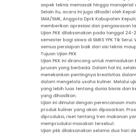
aspek teknis memasak hingga manajerial
Selain itu, acara ini juga dihadiri oleh 
SMA/SMK, Anggota Dprk Kabupaten Kepula
memberikan apresiasi dan pengawasan lan
Ujian PKK dilaksanakan pada tanggal 24-25
semester bagi siswa di SMKS YPK Tik Ser
semua persiapan baik dari sisi teknis mau
Tujuan Ujian PKK
Ujian PKK ini dirancang untuk memadukan b
jurusan yang berbeda. Dalam hal ini, sela
menekankan pentingnya kreativitas dalam
dalam mengelola usaha kuliner. Melalui 
yang lebih luas tentang dunia bisnis dan
yang dihasilkan.
Ujian ini dimulai dengan perencanaan m
produk kuliner yang akan dipasarkan. Pros
diproduksi, riset tentang tren makanan y
memproduksi masakan tersebut.
Ujian pkk dilaksanakan selama dua hari d