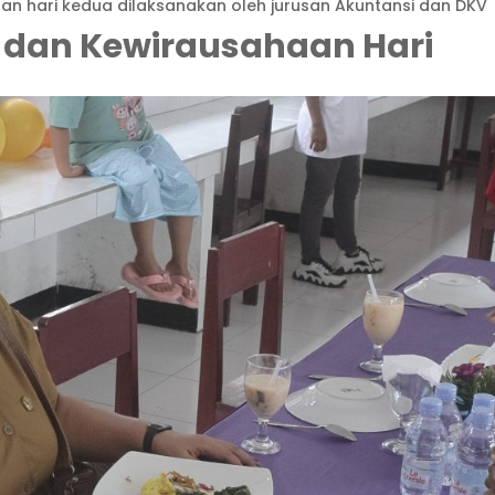
an hari kedua dilaksanakan oleh jurusan Akuntansi dan DKV
f dan Kewirausahaan Hari