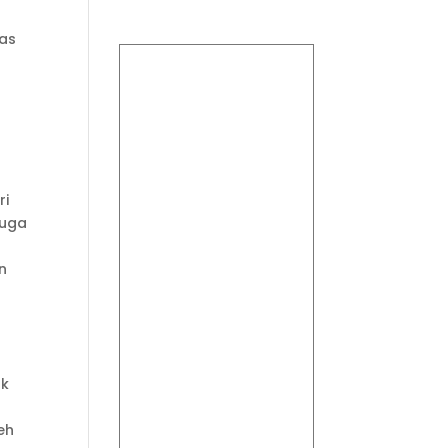
was
ri
juga
n
uk
eh